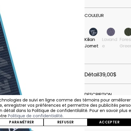
COULEUR
Kilian
Lavand
Fores
Jornet
e
Gree
Détail
39,00$
DESCRIPTION
echnologies de suivi en ligne comme des témoins pour améliorer la
site, enregistrer vos préférences et permettre des publicités pers
 détail dans la Politique de confidentilalité. Pour en savoir plus 
otre
Politique de confidentialité
.
PARAMÉTRER
REFUSER
ACCEPTER