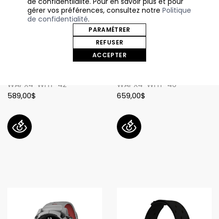
de confidentilalité. Pour en savoir plus et pour
gérer vos préférences, consultez notre
Politique
de confidentialité
.
PARAMÉTRER
REFUSER
Montre GPS COROS APEX
Montre GPS COROS APEX
ACCEPTER
4 42mm
4 46mm
Coros
Coros
WAPX4-WHT-42
WAPX4-WHT-46
589,00$
659,00$